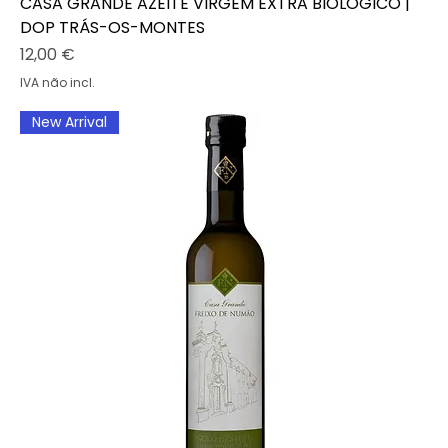
CASA GRANDE AZEITE VIRGEM EXTRA BIOLÓGICO |
DOP TRÁS-OS-MONTES
Preço
12,00 €
IVA não incl.
New Arrival