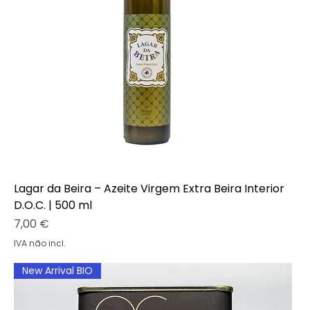
Lagar da Beira – Azeite Virgem Extra Beira Interior
D.O.C. | 500 ml
Preço
7,00 €
IVA não incl.
New Arrival BIO